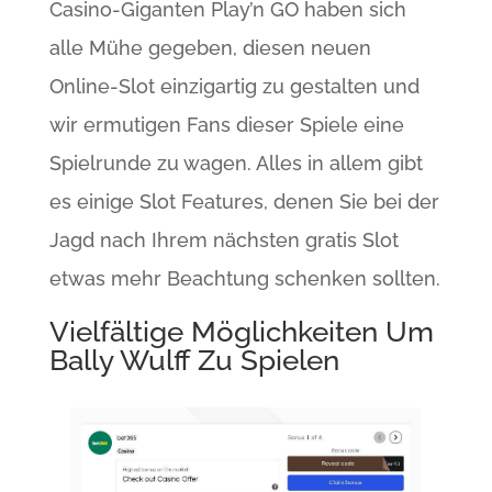
Casino-Giganten Play’n GO haben sich
alle Mühe gegeben, diesen neuen
Online-Slot einzigartig zu gestalten und
wir ermutigen Fans dieser Spiele eine
Spielrunde zu wagen. Alles in allem gibt
es einige Slot Features, denen Sie bei der
Jagd nach Ihrem nächsten gratis Slot
etwas mehr Beachtung schenken sollten.
Vielfältige Möglichkeiten Um
Bally Wulff Zu Spielen