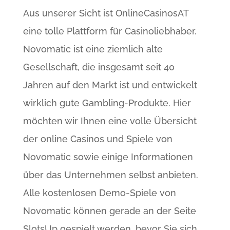
Aus unserer Sicht ist OnlineCasinosAT
eine tolle Plattform für Casinoliebhaber.
Novomatic ist eine ziemlich alte
Gesellschaft, die insgesamt seit 40
Jahren auf den Markt ist und entwickelt
wirklich gute Gambling-Produkte. Hier
möchten wir Ihnen eine volle Übersicht
der online Casinos und Spiele von
Novomatic sowie einige Informationen
über das Unternehmen selbst anbieten.
Alle kostenlosen Demo-Spiele von
Novomatic können gerade an der Seite
SlotsUp gespielt werden, bevor Sie sich