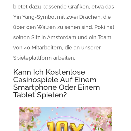
bietet dazu passende Grafiken, etwa das
Yin Yang-Symbol mit zwei Drachen, die
über den Walzen zu sehen sind. Poki hat
seinen Sitz in Amsterdam und ein Team
von 40 Mitarbeitern, die an unserer
Spieleplattform arbeiten.
Kann Ich Kostenlose
Casinospiele Auf Einem
Smartphone Oder Einem
Tablet Spielen?