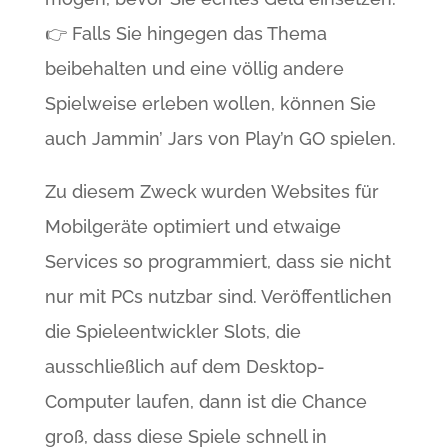
👉 Falls Sie hingegen das Thema
beibehalten und eine völlig andere
Spielweise erleben wollen, können Sie
auch Jammin’ Jars von Play’n GO spielen.
Zu diesem Zweck wurden Websites für
Mobilgeräte optimiert und etwaige
Services so programmiert, dass sie nicht
nur mit PCs nutzbar sind. Veröffentlichen
die Spieleentwickler Slots, die
ausschließlich auf dem Desktop-
Computer laufen, dann ist die Chance
groß, dass diese Spiele schnell in