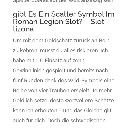
Spieler überall auf der Welt ansässig sein.
gibt Es Ein Scatter Symbol Im
Roman Legion Slot? – Slot
tizona
Um mit dem Goldschatz zurück an Bord
zu kehren, musst du alles riskieren. Ich
habe mit 1 € Einsatz auf zehn
Gewinnlinien gespielt und bereits nach
fünf Runden dank des Wild-Symbols eine
Reihe von vier Trauben erspielt. Je mehr
Geld ich setze, desto wertvollere Schätze
kann ich erbeuten – und das Gleiche gilt
auch für dich. Doch die schwedischen