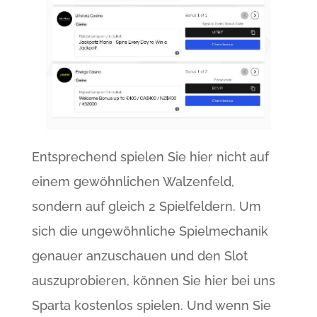
Entsprechend spielen Sie hier nicht auf
einem gewöhnlichen Walzenfeld,
sondern auf gleich 2 Spielfeldern. Um
sich die ungewöhnliche Spielmechanik
genauer anzuschauen und den Slot
auszuprobieren, können Sie hier bei uns
Sparta kostenlos spielen. Und wenn Sie