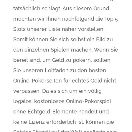
tatsächlich schlägt. Aus diesem Grund
möchten wir Ihnen nachfolgend die Top 5
Slots unserer Liste näher vorstellen.
Somit können Sie sich selbst ein Bild zu
den einzelnen Spielen machen. Wenn Sie
bereit sind, um Geld zu pokern, sollten
Sie unseren Leitfaden zu den besten
Online-Pokerseiten für echtes Geld nicht
verpassen. Da es sich um ein völlig
legales, kostenloses Online-Pokerspiel
ohne Echtgeld-Elemente handelt und
keine Lizenz erforderlich ist, können die