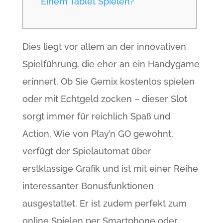
Einem Tablet Spielen?
Dies liegt vor allem an der innovativen
Spielführung, die eher an ein Handygame
erinnert. Ob Sie Gemix kostenlos spielen
oder mit Echtgeld zocken – dieser Slot
sorgt immer für reichlich Spaß und
Action. Wie von Play’n GO gewohnt,
verfügt der Spielautomat über
erstklassige Grafik und ist mit einer Reihe
interessanter Bonusfunktionen
ausgestattet. Er ist zudem perfekt zum
online Spielen per Smartphone oder