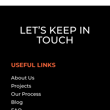
LET’S KEEP IN
TOUCH
USEFUL LINKS
About Us
Projects
Our Process
Blog