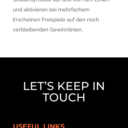
und aktivieren bei mehrfachem
Erscheinen Freispiele auf den noch
verbleibenden Gewinnlinien.
LET’S KEEP IN
TOUCH
USEFUL LINKS