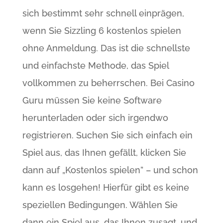
sich bestimmt sehr schnell einprägen,
wenn Sie Sizzling 6 kostenlos spielen
ohne Anmeldung. Das ist die schnellste
und einfachste Methode, das Spiel
vollkommen zu beherrschen. Bei Casino
Guru müssen Sie keine Software
herunterladen oder sich irgendwo
registrieren. Suchen Sie sich einfach ein
Spiel aus, das Ihnen gefällt, klicken Sie
dann auf „Kostenlos spielen” – und schon
kann es losgehen! Hierfür gibt es keine
speziellen Bedingungen. Wählen Sie
dann ein Spiel aus, das Ihnen zusagt, und