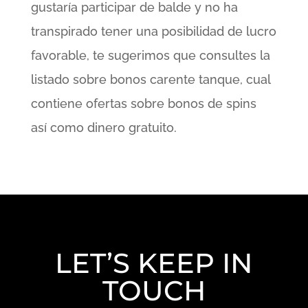
gustaría participar de balde y no ha
transpirado tener una posibilidad de lucro
favorable, te sugerimos que consultes la
listado sobre bonos carente tanque, cual
contiene ofertas sobre bonos de spins
así­ como dinero gratuito.
LET’S KEEP IN
TOUCH