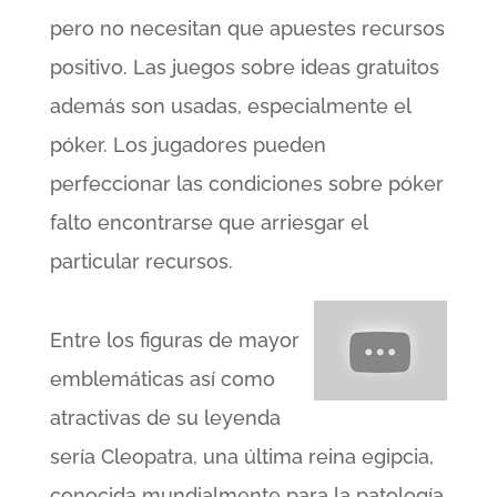
pero no necesitan que apuestes recursos
positivo. Las juegos sobre ideas gratuitos
además son usadas, especialmente el
póker. Los jugadores pueden
perfeccionar las condiciones sobre póker
falto encontrarse que arriesgar el
particular recursos.
Entre los figuras de mayor
emblemáticas así­ como
atractivas de su leyenda
serí­a Cleopatra, una última reina egipcia,
conocida mundialmente para la patologí­a