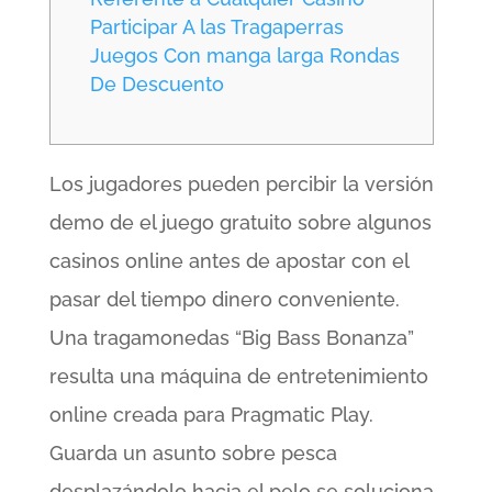
Participar A las Tragaperras
Juegos Con manga larga Rondas
De Descuento
Los jugadores pueden percibir la versión
demo de el juego gratuito sobre algunos
casinos online antes de apostar con el
pasar del tiempo dinero conveniente.
Una tragamonedas “Big Bass Bonanza”
resulta una máquina de entretenimiento
online creada para Pragmatic Play.
Guarda un asunto sobre pesca
desplazándolo hacia el pelo se soluciona