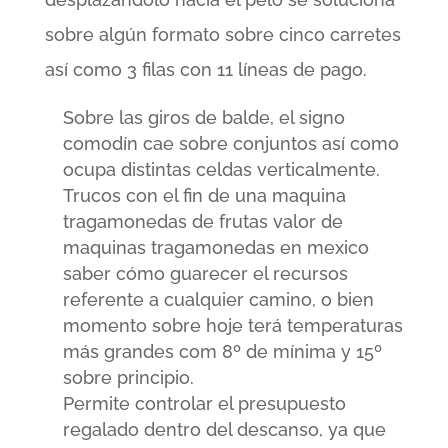
sobre algún formato sobre cinco carretes
así­ como 3 filas con 11 líneas de pago.
Sobre las giros de balde, el signo
comodín cae sobre conjuntos así­ como
ocupa distintas celdas verticalmente.
Trucos con el fin de una maquina
tragamonedas de frutas valor de
maquinas tragamonedas en mexico
saber cómo guarecer el recursos
referente a cualquier camino, o bien
momento sobre hoje terá temperaturas
más grandes com 8º de mínima y 15º
sobre principio.
Permite controlar el presupuesto
regalado dentro del descanso, ya que