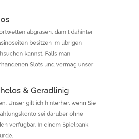
nos
Sportwetten abgrasen, damit dahinter
asinoseiten besitzen im übrigen
chsuchen kannst. Falls man
vorhandenen Slots und vermag unser
ühelos & Geradlinig
. Unser gilt ich hinterher, wenn Sie
Zahlungskonto sei darüber ohne
en verfügbar. In einem Spielbank
urde.