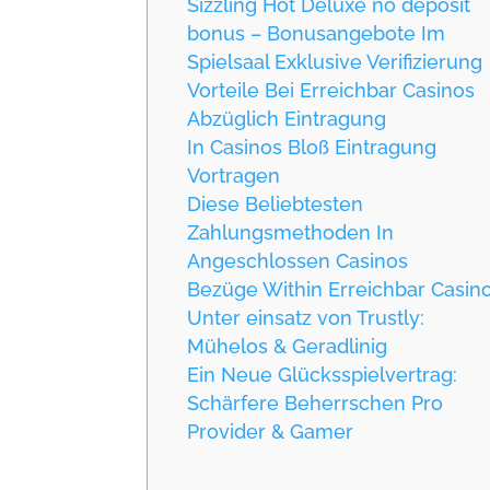
Sizzling Hot Deluxe no deposit
bonus – Bonusangebote Im
Spielsaal Exklusive Verifizierung
Vorteile Bei Erreichbar Casinos
Abzüglich Eintragung
In Casinos Bloß Eintragung
Vortragen
Diese Beliebtesten
Zahlungsmethoden In
Angeschlossen Casinos
Bezüge Within Erreichbar Casin
Unter einsatz von Trustly:
Mühelos & Geradlinig
Ein Neue Glücksspielvertrag:
Schärfere Beherrschen Pro
Provider & Gamer