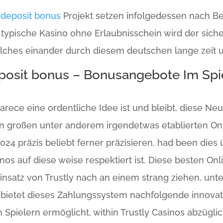
 deposit bonus
Projekt setzen infolgedessen nach Beis
s typische Kasino ohne Erlaubnisschein wird der siche
lches einander durch diesem deutschen lange zeit u
eposit bonus – Bonusangebote Im Spie
parece eine ordentliche Idee ist und bleibt, diese N
ern großen unter anderem irgendetwas etablierten Onl
024 präzis beliebt ferner präzisieren, had been dies 
os auf diese weise respektiert ist. Diese besten On
insatz von Trustly nach an einem strang ziehen, unte
bietet dieses Zahlungssystem nachfolgende innovati
en Spielern ermöglicht, within Trustly Casinos abzüg