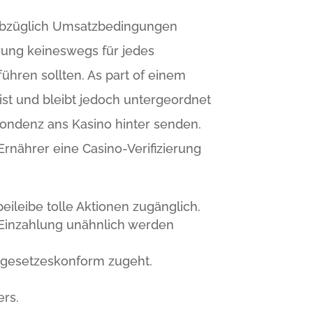
 abzüglich Umsatzbedingungen
rung keineswegs für jedes
ühren sollten. As part of einem
 ist und bleibt jedoch untergeordnet
pondenz ans Kasino hinter senden.
Ernährer eine Casino-Verifizierung
eileibe tolle Aktionen zugänglich.
e Einzahlung unähnlich werden
es gesetzeskonform zugeht.
ers.