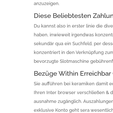
anzuzeigen.
Diese Beliebtesten Zahl
Du kannst also in erster linie die di
haben, inwieweit irgendwas konzentri
sekundär qua ein Suchfeld, per des
konzentriert in den Verknüpfung zu
bevorzugte Slotmaschine gebührenfr
Bezüge Within Erreichbar 
Sie aufführen bei keramiken damit e
Ihren Inter browser verschließen &
ausnahme zugänglich. Auszahlungen 
exklusive Konto geht sera wesentlic