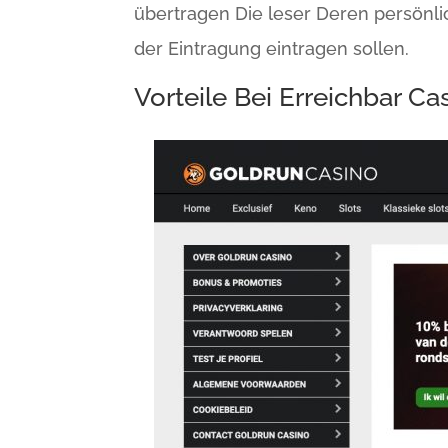
übertragen Die leser Deren persönli
der Eintragung eintragen sollen.
Vorteile Bei Erreichbar C