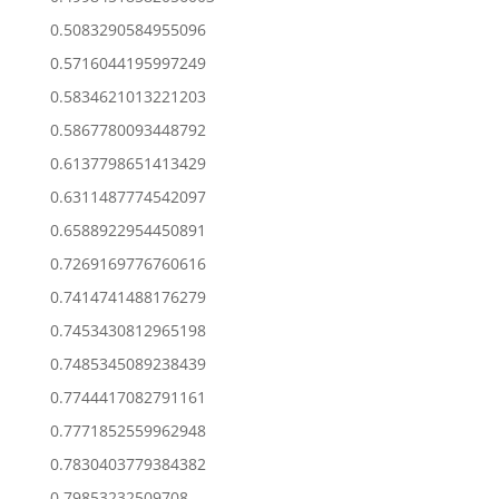
0.5083290584955096
0.5716044195997249
0.5834621013221203
0.5867780093448792
0.6137798651413429
0.6311487774542097
0.6588922954450891
0.7269169776760616
0.7414741488176279
0.7453430812965198
0.7485345089238439
0.7744417082791161
0.7771852559962948
0.7830403779384382
0.79853232509708