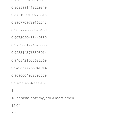
0.8685991418229849
0.8721060100275613
0.8967709789162543
0.9057226559370489
0.9073020435449539
0.9259861774828386
0.9283143768393014
0.9465421035682369
0.9498377288041014
0.9690604938393559
0.978907854000516
1
10 parasta postimyyntiГ¤ morsiamen
12.04