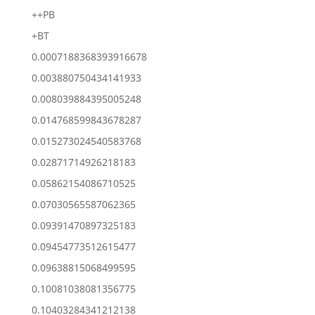
++PB
+BT
0.0007188368393916678
0.003880750434141933
0.008039884395005248
0.014768599843678287
0.015273024540583768
0.02871714926218183
0.05862154086710525
0.07030565587062365
0.09391470897325183
0.09454773512615477
0.09638815068499595
0.10081038081356775
0.10403284341212138