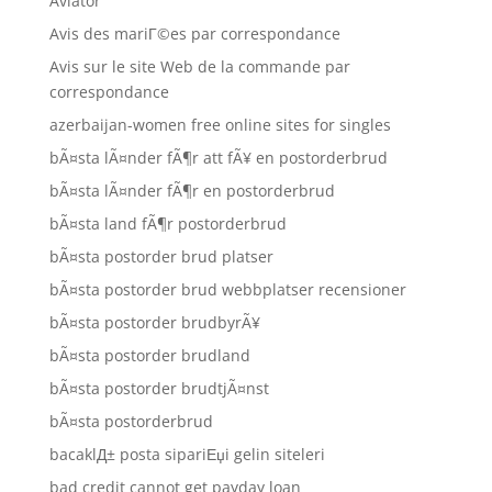
Aviator
Avis des mariГ©es par correspondance
Avis sur le site Web de la commande par
correspondance
azerbaijan-women free online sites for singles
bÃ¤sta lÃ¤nder fÃ¶r att fÃ¥ en postorderbrud
bÃ¤sta lÃ¤nder fÃ¶r en postorderbrud
bÃ¤sta land fÃ¶r postorderbrud
bÃ¤sta postorder brud platser
bÃ¤sta postorder brud webbplatser recensioner
bÃ¤sta postorder brudbyrÃ¥
bÃ¤sta postorder brudland
bÃ¤sta postorder brudtjÃ¤nst
bÃ¤sta postorderbrud
bacaklД± posta sipariЕџi gelin siteleri
bad credit cannot get payday loan