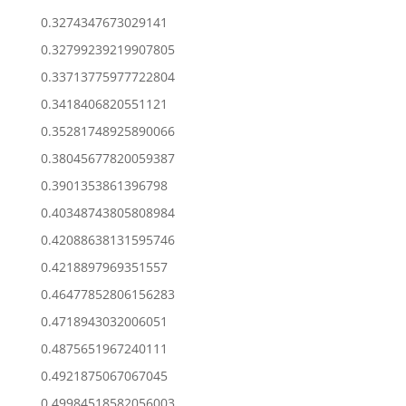
0.3274347673029141
0.32799239219907805
0.33713775977722804
0.3418406820551121
0.35281748925890066
0.38045677820059387
0.3901353861396798
0.40348743805808984
0.42088638131595746
0.4218897969351557
0.46477852806156283
0.4718943032006051
0.4875651967240111
0.4921875067067045
0.49984518582056003