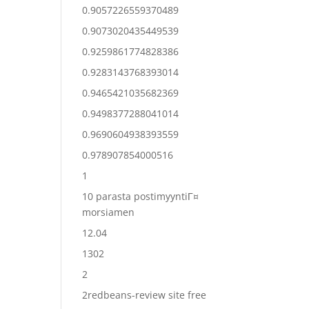
0.9057226559370489
0.9073020435449539
0.9259861774828386
0.9283143768393014
0.9465421035682369
0.9498377288041014
0.9690604938393559
0.978907854000516
1
10 parasta postimyyntiГ¤
morsiamen
12.04
1302
2
2redbeans-review site free