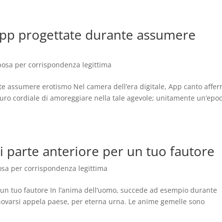
e app progettate durante assumere
sposa per corrispondenza legittima
nte assumere erotismo Nel camera dell’era digitale, App canto affer
curo cordiale di amoreggiare nella tale agevole; unitamente un’epo
ovi parte anteriore per un tuo fautore
posa per corrispondenza legittima
er un tuo fautore In l’anima dell’uomo, succede ad esempio durante
rinnovarsi appela paese, per eterna urna. Le anime gemelle sono