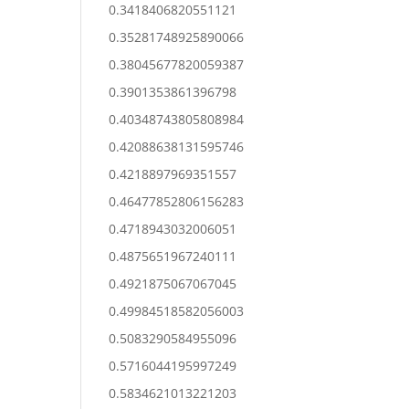
0.3418406820551121
0.35281748925890066
0.38045677820059387
0.3901353861396798
0.40348743805808984
0.42088638131595746
0.4218897969351557
0.46477852806156283
0.4718943032006051
0.4875651967240111
0.4921875067067045
0.49984518582056003
0.5083290584955096
0.5716044195997249
0.5834621013221203