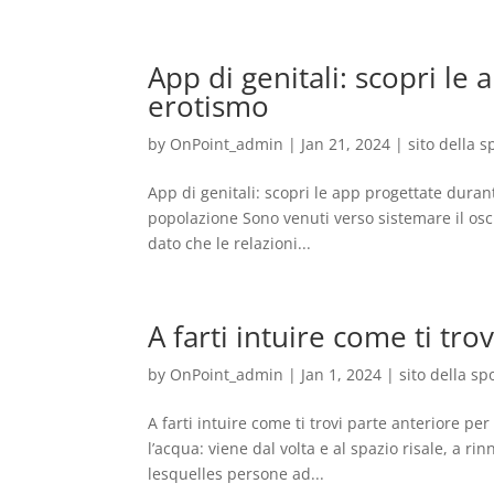
App di genitali: scopri l
erotismo
by
OnPoint_admin
|
Jan 21, 2024
|
sito della 
App di genitali: scopri le app progettate dura
popolazione Sono venuti verso sistemare il os
dato che le relazioni...
A farti intuire come ti tr
by
OnPoint_admin
|
Jan 1, 2024
|
sito della s
A farti intuire come ti trovi parte anteriore p
l’acqua: viene dal volta e al spazio risale, a 
lesquelles persone ad...